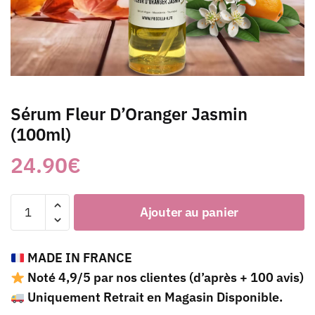
Sérum Fleur D’Oranger Jasmin
(100ml)
24.90
€
quantité
Ajouter au panier
de
Sérum
Fleur
MADE IN FRANCE
D'Oranger
Noté 4,9/5 par nos clientes (d’après + 100 avis)
Jasmin
Uniquement Retrait en Magasin Disponible.
(100ml)